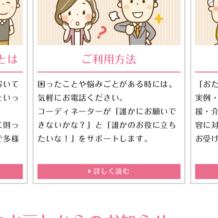
とは
ご利用方法
おいて
困ったことや悩みごとがある時には、
「お
といっ
気軽にお電話ください。
実例
。
コーディネーターが「誰かにお願いで
援・
に則っ
きないかな？」と「誰かのお役に立ち
容に
で多様
たいな！」をサポートします。
お受
。
詳しく読む